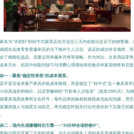
家名为“木韵轩”的轻中式家具店在开业仅三天内创造出近百万的销售额，
成绩在实体零售普遍承压的当下格外引人注目。该店的成功并非偶然，而
合了精细化选品、流量运营和服务升维等策略。作为对比，文具用品零售
业务方向，但其中的陈列技巧与消费心理调动等经验亦对家居销售有启发
诀一：聚焦“确定性审美”的成本谱系。
店不盲目追求量产家具的低成本路线，而是锁定了“轻中式”这一兼具美学
小但高溢价的细分。以店里畅销的“竹影单人沙发床”（批发3385元）为
描摹其场景故事和文化符号；每件品类的板材纹路线条也如实拍摄，用无
直播拼接人与场景互动状态，率先锁定怀疑先行比对差价的下沉客厅的家
。
诀二：场内生成爆棚转化引擎——“30分钟全场秒焕IP”。
里每日固定开展三次实时巡展。这个企动最先上选的并不是体积最大的会