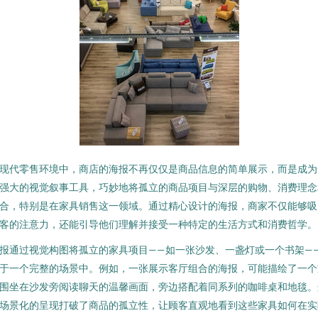
现代零售环境中，商店的海报不再仅仅是商品信息的简单展示，而是成为
强大的视觉叙事工具，巧妙地将孤立的商品项目与深层的购物、消费理念
合，特别是在家具销售这一领域。通过精心设计的海报，商家不仅能够吸
客的注意力，还能引导他们理解并接受一种特定的生活方式和消费哲学。
报通过视觉构图将孤立的家具项目——如一张沙发、一盏灯或一个书架—
于一个完整的场景中。例如，一张展示客厅组合的海报，可能描绘了一个
围坐在沙发旁阅读聊天的温馨画面，旁边搭配着同系列的咖啡桌和地毯。
场景化的呈现打破了商品的孤立性，让顾客直观地看到这些家具如何在实