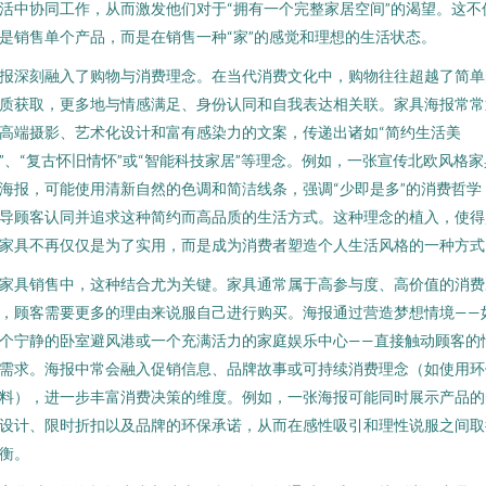
活中协同工作，从而激发他们对于“拥有一个完整家居空间”的渴望。这不
是销售单个产品，而是在销售一种“家”的感觉和理想的生活状态。
报深刻融入了购物与消费理念。在当代消费文化中，购物往往超越了简单
质获取，更多地与情感满足、身份认同和自我表达相关联。家具海报常常
高端摄影、艺术化设计和富有感染力的文案，传递出诸如“简约生活美
”、“复古怀旧情怀”或“智能科技家居”等理念。例如，一张宣传北欧风格家
海报，可能使用清新自然的色调和简洁线条，强调“少即是多”的消费哲学
导顾客认同并追求这种简约而高品质的生活方式。这种理念的植入，使得
家具不再仅仅是为了实用，而是成为消费者塑造个人生活风格的一种方式
家具销售中，这种结合尤为关键。家具通常属于高参与度、高价值的消费
，顾客需要更多的理由来说服自己进行购买。海报通过营造梦想情境——
个宁静的卧室避风港或一个充满活力的家庭娱乐中心——直接触动顾客的
需求。海报中常会融入促销信息、品牌故事或可持续消费理念（如使用环
料），进一步丰富消费决策的维度。例如，一张海报可能同时展示产品的
设计、限时折扣以及品牌的环保承诺，从而在感性吸引和理性说服之间取
衡。